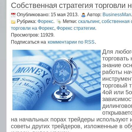
Собственная стратегия торговли 
Опубликовано: 15 мая 2013.
Автор:
BusinessMan
Рубрика:
Форекс
.
Метки:
скальпинг
,
собственная 
торговли на Форекс
,
Форекс стратегии
.
Просмотров: 11929.
.
Подписаться на
комментарии по RSS
Для любог
торговать
знание ос
работы на
инструмент
торговый 
4ой или 5о
зависимос
дилинговог
открываетс
на начальных порах трейдеры используют 
советы других трейдеров, изложенные в об