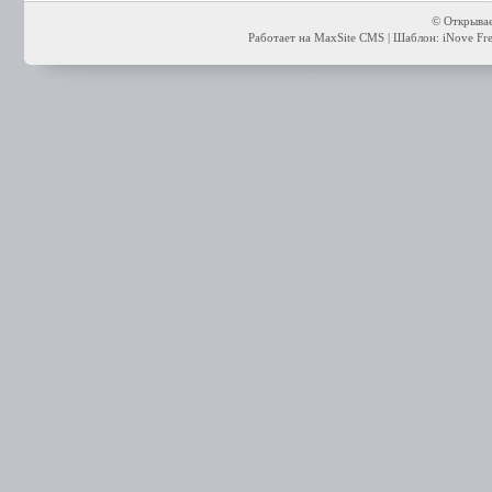
© Открывае
Работает на MaxSite CMS | Шаблон: iNove Free