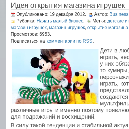
Идея открытия магазина игрушек
Опубликовано: 19 декабря 2012.
Автор:
Busines
Рубрика:
Начать малый бизнес
.
Метки:
детские и
магазин игрушек
,
магазин игрушек
,
открытие магазина
Просмотров: 6953.
.
Подписаться на
комментарии по RSS
Дети в лю
играть, ве
у них обяз
то кумиры
персонажи
играть, ко
представля
создаются
мультфил
различные игры и именно поэтому появля
для подражаний и восхищений.
В силу такой тенденции и стабильной актуа