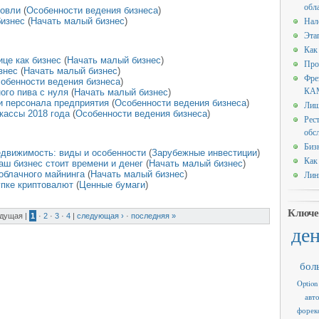
обл
говли
(
Особенности ведения бизнеса
)
Нал
бизнес
(
Начать малый бизнес
)
Эта
Как
це как бизнес
(
Начать малый бизнес
)
Про
знес
(
Начать малый бизнес
)
Фре
обенности ведения бизнеса
)
КАМ
ого пива с нуля
(
Начать малый бизнес
)
и персонала предприятия
(
Особенности ведения бизнеса
)
Лиш
кассы 2018 года
(
Особенности ведения бизнеса
)
Рес
обс
Биз
едвижимость: виды и особенности
(
Зарубежные инвестиции
)
Как
аш бизнес стоит времени и денег
(
Начать малый бизнес
)
облачного майнинга
(
Начать малый бизнес
)
Лин
упке криптовалют
(
Ценные бумаги
)
Ключе
ыдущая
|
1
·
2
·
3
·
4
|
следующая ›
·
последняя »
де
бол
Option
авт
форек