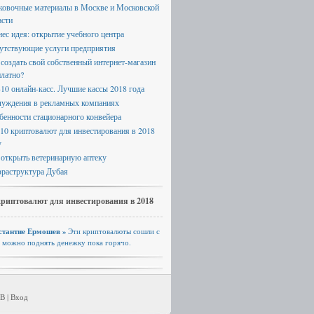
ковочные материалы в Москве и Московской
асти
нес идея: открытие учебного центра
утствующие услуги предприятия
 создать свой собственный интернет-магазин
платно?
-10 онлайн-касс. Лучшие кассы 2018 года
луждения в рекламных компаниях
бенности стационарного конвейера
 10 криптовалют для инвестирования в 2018
у
 открыть ветеринарную аптеку
раструктура Дубая
криптовалют для инвестирования в 2018
стантие Ермошев »
Эти криптовалюты сошли с
, можно поднять денежку пока горячо.
B |
Вход