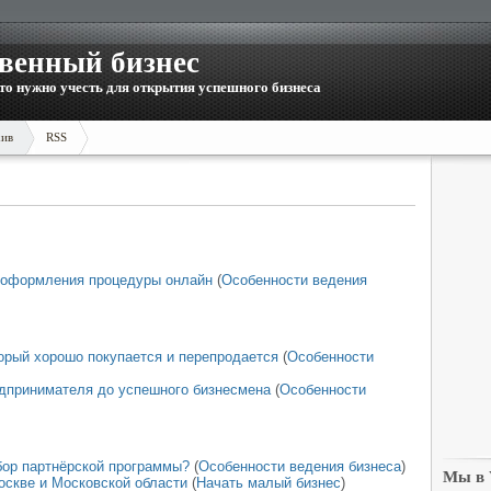
венный бизнес
то нужно учесть для открытия успешного бизнеса
ив
RSS
и оформления процедуры онлайн
(
Особенности ведения
торый хорошо покупается и перепродается
(
Особенности
едпринимателя до успешного бизнесмена
(
Особенности
бор партнёрской программы?
(
Особенности ведения бизнеса
)
Мы в
оскве и Московской области
(
Начать малый бизнес
)