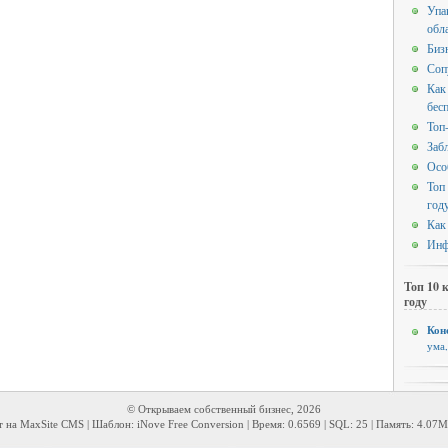
Упа
обл
Биз
Соп
Как
бес
Топ
Заб
Осо
Топ
год
Как
Инф
Топ 10 
году
Кон
ума
© Открываем собственный бизнес, 2026
т на MaxSite CMS | Шаблон: iNove Free Conversion | Время: 0.6569 | SQL: 25 | Память: 4.07M