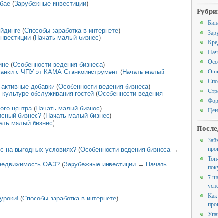
убае
(
Зарубежные инвестиции
)
Рубри
Бин
ейдинге
(
Способы заработка в интернете
)
Зар
инвестиции
(
Начать малый бизнес
)
Кре
Нач
Осо
ине
(
Особенности ведения бизнеса
)
Оши
танки с ЧПУ от КАМА Станкоинструмент
(
Начать малый
Спо
 активные добавки
(
Особенности ведения бизнеса
)
Стр
 культуре обслуживания гостей
(
Особенности ведения
Фор
ого центра
(
Начать малый бизнес
)
Цен
исный бизнес?
(
Начать малый бизнес
)
ать малый бизнес
)
После
Зай
про
ис на выгодных условиях?
(
Особенности ведения бизнеса
→
Топ
 недвижимость ОАЭ?
(
Зарубежные инвестиции
→
Начать
пок
7 ш
усп
Как
уроки!
(
Способы заработка в интернете
)
про
Упа