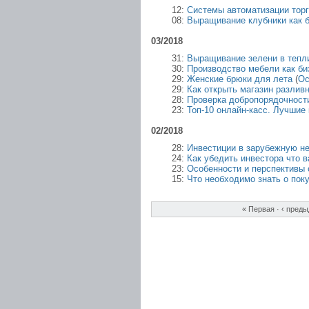
12:
Системы автоматизации тор
08:
Выращивание клубники как 
03/2018
31:
Выращивание зелени в тепли
30:
Производство мебели как би
29:
Женские брюки для лета
(
Ос
29:
Как открыть магазин разливн
28:
Проверка добропорядочност
23:
Топ-10 онлайн-касс. Лучшие 
02/2018
28:
Инвестиции в зарубежную н
24:
Как убедить инвестора что в
23:
Особенности и перспективы 
15:
Что необходимо знать о пок
« Первая
·
‹ пред