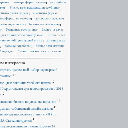
краина
альпари форекс отзывы
автомобиль
1
1
алог
бизнес идея выращивание клубники
1
1
литика рынка форекс
аналитика форекс
1
1
ика форекс на сегодня
аутсорсинг включает
1
ления персоналом
безопасность в казино
1
1
я
Бесценные сотрудники
бизнес на даче
1
1
1
 идея по открытию службу такси
бизнес идея
1
я молочной продукцией оптом
анализ рынка
1
большой заработок
бизнес план магазин
1
1
й одежды
бизнес план массажного салона
1
1
м интересно
 сделать правильный выбор партнёрской
37
граммы?
12
нес идея: открытие учебного центра
 10 криптовалют для инвестирования в 2018
12
у
11
анизация бизнеса по упаковке подарков
11
рываем собственный онлайн магазин
зерно-гравировальные станки с ЧПУ от
11
А Станкоинструмент
имущества интернет казино Вулкан 24