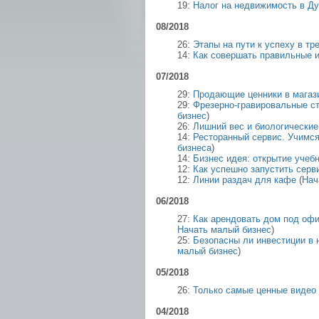
19:
Налог на недвижимость в Д
08/2018
26:
Этапы на пути к успеху в тр
14:
Как совершать правильные 
07/2018
29:
Продающие ценники в магаз
29:
Фрезерно-гравировальные с
бизнес
)
26:
Лишний вес и биологические
14:
Ресторанный сервис. Учимся
бизнеса
)
14:
Бизнес идея: открытие учебн
12:
Как успешно запустить серв
12:
Линии раздач для кафе
(
Нач
06/2018
27:
Как арендовать дом под оф
Начать малый бизнес
)
25:
Безопасны ли инвестиции в
малый бизнес
)
05/2018
26:
Только самые ценные видео 
04/2018