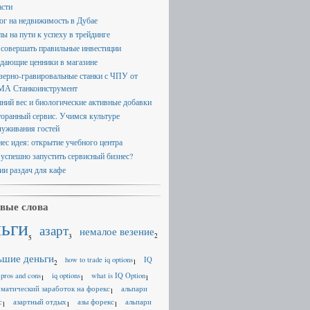
асти
ог на недвижимость в Дубае
пы на пути к успеху в трейдинге
 совершать правильные инвестиции
дающие ценники в магазине
зерно-гравировальные станки с ЧПУ от
А Станкоинструмент
ний вес и биологические активные добавки
торанный сервис. Учимся культуре
луживания гостей
нес идея: открытие учебного центра
 успешно запустить сервисный бизнес?
ии раздач для кафе
вые слова
ньги
азарт
немалое везение
2
3
5
ьшие деньги
how to trade iq options
IQ
1
2
 pros and cons
iq options
what is IQ Option
1
1
1
оматический заработок на форекс
альпари
1
с
азартный отдых
азы форекс
альпари
1
1
1