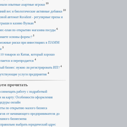
10
знали опытные азартные игроки
10
ний вес и биологические активные добавки
овой автомат Resident - регулярные призы и
6
грыши в казино Вулкан
6
нес-план по открытию магазина посуды
5
знаете основы форекс?
можные риски при инвестициях в ПАММ
5
а
-10 товаров из Китая, который хорошо
4
упается и перепродается
4
ый бизнес: нужно ли регистрировать ИП?
4
утствующие услуги предприятия
уем прочитать
 совмещать работу с подработкой
м на карту: Особенности оформления
цедуры онлайн
еты по открытию малого бизнеса
агов от начинающего предпринимателя до
ешного бизнесмена
 правильно выбрать юридический адрес