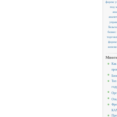
форекс у
под з
ана
аналит
управ
Бельги
бизнес
торговл
форекс
женско
Многи
Как
про
Биз
Топ
год
Орг
Отк
Фре
КАМ
Пре