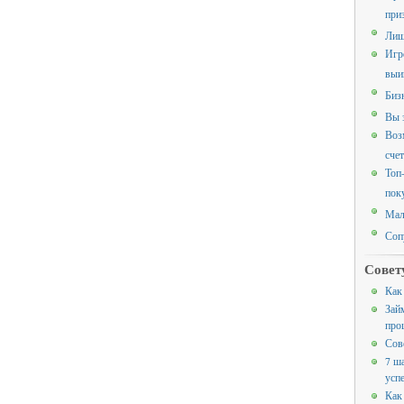
при
Лиш
Игр
выи
Биз
Вы 
Воз
счет
Топ
пок
Мал
Соп
Совет
Как
Зай
про
Сов
7 ш
усп
Как