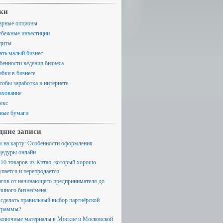
ки
арные опционы
убежные инвестиции
диты
ать малый бизнес
бенности ведения бизнеса
бки в бизнесе
собы заработка в интернете
ахование
екс
ные бумаги
дние записи
м на карту: Особенности оформления
цедуры онлайн
-10 товаров из Китая, который хорошо
упается и перепродается
агов от начинающего предпринимателя до
ешного бизнесмена
 сделать правильный выбор партнёрской
граммы?
ковочные материалы в Москве и Московской