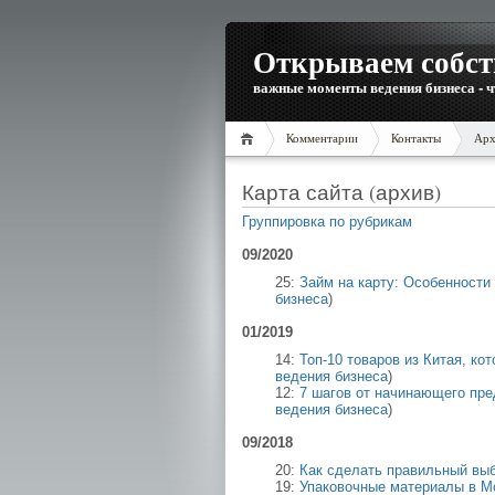
Открываем собст
важные моменты ведения бизнеса - ч
Комментарии
Контакты
Арх
Карта сайта (архив)
Группировка по рубрикам
09/2020
25:
Займ на карту: Особенност
бизнеса
)
01/2019
14:
Топ-10 товаров из Китая, ко
ведения бизнеса
)
12:
7 шагов от начинающего пр
ведения бизнеса
)
09/2018
20:
Как сделать правильный вы
19:
Упаковочные материалы в М