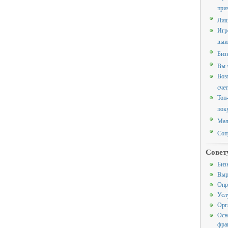
при
Лиш
Игр
выи
Биз
Вы 
Воз
счет
Топ
пок
Мал
Соп
Совет
Биз
Выр
Опр
Усл
Орг
Осн
фра