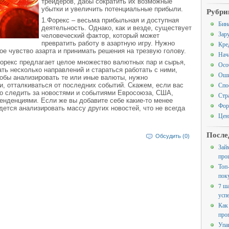
трейдеров, дабы сократить их возможные
убытки и увеличить потенциальные прибыли.
Рубри
1.Форекс – весьма прибыльная и доступная
Бин
деятельность. Однако, как и везде, существует
Зар
человеческий фактор, который может
превратить работу в азартную игру. Нужно
Кре
ое чувство азарта и принимать решения на трезвую голову.
Нач
Форекс предлагает целое множество валютных пар и сырья,
Осо
ь несколько направлений и стараться работать с ними,
Оши
тобы анализировать те или иные валюты, нужно
Спо
, отталкиваться от последних событий. Скажем, если вас
но следить за новостями и событиями Евросоюза, США,
Стр
нденциями. Если же вы добавите себе какие-то менее
Фор
ется анализировать массу других новостей, что не всегда
Цен
После
Обсудить (0)
Зай
про
Топ
пок
7 ш
усп
Как
про
Упа