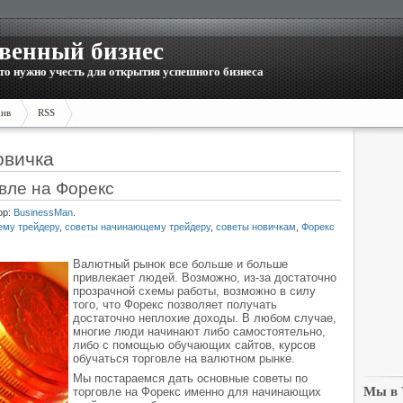
венный бизнес
то нужно учесть для открытия успешного бизнеса
ив
RSS
овичка
вле на Форекс
ор:
BusinessMan
.
му трейдеру
,
советы начинающему трейдеру
,
советы новичкам
,
Форекс
Валютный рынок все больше и больше
привлекает людей. Возможно, из-за достаточно
прозрачной схемы работы, возможно в силу
того, что Форекс позволяет получать
достаточно неплохие доходы. В любом случае,
многие люди начинают либо самостоятельно,
либо с помощью обучающих сайтов, курсов
обучаться торговле на валютном рынке.
Мы постараемся дать основные советы по
Мы в
торговле на Форекс именно для начинающих