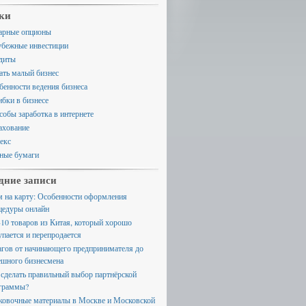
ки
арные опционы
убежные инвестиции
диты
ать малый бизнес
бенности ведения бизнеса
бки в бизнесе
собы заработка в интернете
ахование
екс
ные бумаги
дние записи
м на карту: Особенности оформления
цедуры онлайн
-10 товаров из Китая, который хорошо
упается и перепродается
агов от начинающего предпринимателя до
ешного бизнесмена
 сделать правильный выбор партнёрской
граммы?
ковочные материалы в Москве и Московской