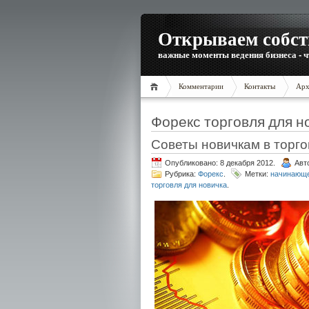
Открываем собст
важные моменты ведения бизнеса - ч
Комментарии
Контакты
Арх
Форекс торговля для н
Советы новичкам в торго
Опубликовано: 8 декабря 2012.
Авт
Рубрика:
Форекс
.
Метки:
начинающе
торговля для новичка
.