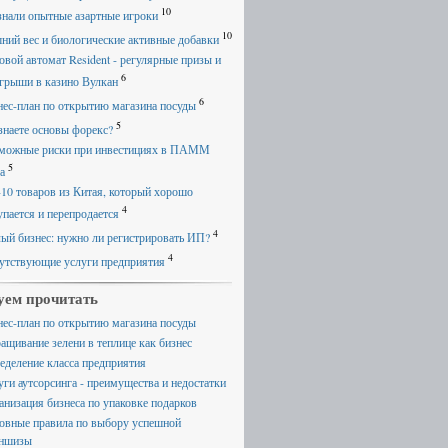
10
знали опытные азартные игроки
10
ний вес и биологические активные добавки
овой автомат Resident - регулярные призы и
6
грыши в казино Вулкан
6
нес-план по открытию магазина посуды
5
знаете основы форекс?
можные риски при инвестициях в ПАММ
5
а
-10 товаров из Китая, который хорошо
4
упается и перепродается
4
ый бизнес: нужно ли регистрировать ИП?
4
утствующие услуги предприятия
уем прочитать
нес-план по открытию магазина посуды
ащивание зелени в теплице как бизнес
еделение класса предприятия
уги аутсорсинга - преимущества и недостатки
анизация бизнеса по упаковке подарков
овные правила по выбору успешной
ншизы