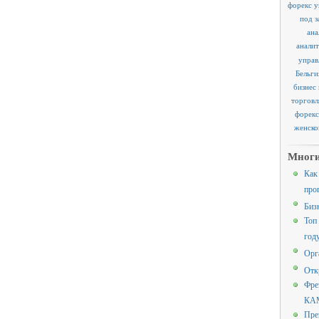
форекс у
под з
ана
аналит
управ
Бельги
бизнес
торговл
форекс
женско
Многи
Как
про
Биз
Топ
год
Орг
Отк
Фре
КАМ
Пре