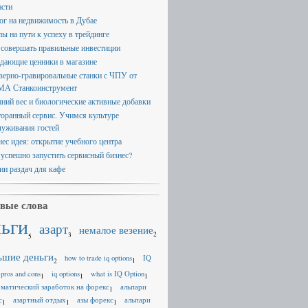
асти
ог на недвижимость в Дубае
пы на пути к успеху в трейдинге
 совершать правильные инвестиции
дающие ценники в магазине
зерно-гравировальные станки с ЧПУ от
А Станкоинструмент
ний вес и биологические активные добавки
торанный сервис. Учимся культуре
луживания гостей
нес идея: открытие учебного центра
 успешно запустить сервисный бизнес?
ии раздач для кафе
вые слова
ньги
азарт
немалое везение
2
3
5
ьшие деньги
how to trade iq options
IQ
1
2
 pros and cons
iq options
what is IQ Option
1
1
1
оматический заработок на форекс
альпари
1
с
азартный отдых
азы форекс
альпари
1
1
1