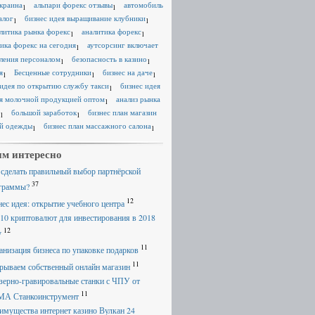
краина
альпари форекс отзывы
автомобиль
1
1
алог
бизнес идея выращивание клубники
1
1
литика рынка форекс
аналитика форекс
1
1
ика форекс на сегодня
аутсорсинг включает
1
ления персоналом
безопасность в казино
1
1
я
Бесценные сотрудники
бизнес на даче
1
1
1
 идея по открытию службу такси
бизнес идея
1
я молочной продукцией оптом
анализ рынка
1
большой заработок
бизнес план магазин
1
1
й одежды
бизнес план массажного салона
1
1
м интересно
 сделать правильный выбор партнёрской
37
граммы?
12
нес идея: открытие учебного центра
 10 криптовалют для инвестирования в 2018
12
у
11
анизация бизнеса по упаковке подарков
11
рываем собственный онлайн магазин
зерно-гравировальные станки с ЧПУ от
11
А Станкоинструмент
имущества интернет казино Вулкан 24