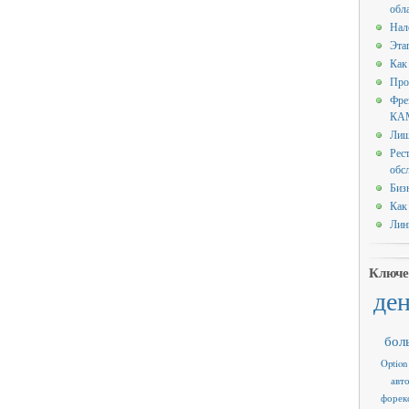
обл
Нал
Эта
Как
Про
Фре
КАМ
Лиш
Рес
обс
Биз
Как
Лин
Ключе
де
бол
Option
авт
форек