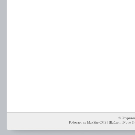
© Открывае
Работает на MaxSite CMS | Шаблон: iNove Fre