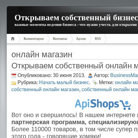
Открываем собственный бизнес
важные моменты ведения бизнеса - что нужно учесть для открытия
Комментарии
Контакты
Архив
RSS
онлайн магазин
Открываем собственный онлайн м
Опубликовано: 30 июня 2013.
Автор:
BusinessMa
Рубрика:
Начать малый бизнес
.
Метки:
онлайн м
собственный онлайн магазин
,
собственный онлайн ма
Вот оно и свершилось! В нашем интернете
партнерская программа, специализирую
Более 110000 товаров, в том числе супер 
этого года - говорящие хомяки!