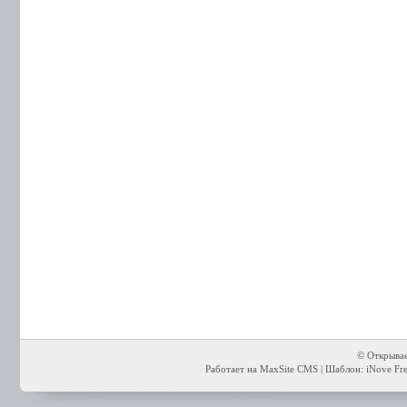
© Открывае
Работает на MaxSite CMS | Шаблон: iNove Free