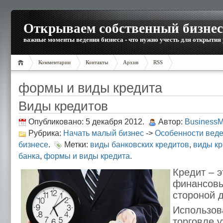
Открываем собственный бизнес
важные моменты ведения бизнеса - что нужно учесть для открытия
Комментарии
Контакты
Архив
RSS
формы и виды кредита
Виды кредитов
Опубликовано: 5 декабря 2012.
Автор:
Business
Рубрика:
Начать малый бизнес
->
Особенности веде
бизнесе
.
Метки:
виды банковских кредитов
,
виды кр
банка
,
формы и виды кредита
.
Кредит – 
финансовы
стороной д
Использов
торговле у