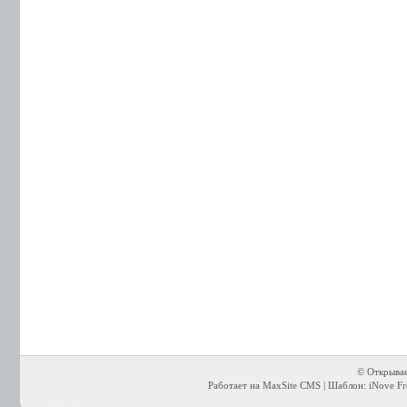
© Открывае
Работает на MaxSite CMS | Шаблон: iNove Fre