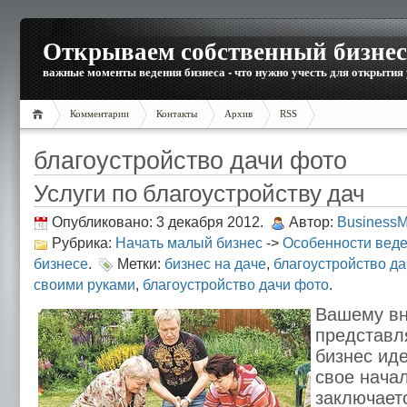
Открываем собственный бизнес
важные моменты ведения бизнеса - что нужно учесть для открытия
Комментарии
Контакты
Архив
RSS
благоустройство дачи фото
Услуги по благоустройству дач
Опубликовано: 3 декабря 2012.
Автор:
Business
Рубрика:
Начать малый бизнес
->
Особенности веде
бизнесе
.
Метки:
бизнес на даче
,
благоустройство да
своими руками
,
благоустройство дачи фото
.
Вашему в
представл
бизнес иде
свое нача
заключает