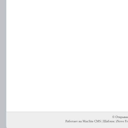
© Открывае
Работает на MaxSite CMS | Шаблон: iNove Fre