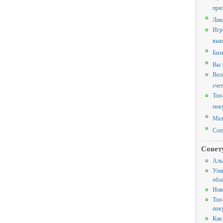
при
Лиш
Игр
выи
Биз
Вы 
Воз
счет
Топ
пок
Мал
Соп
Совет
Аль
Упа
обл
Инв
Топ
пок
Как