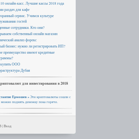
-10 онлайн-касс. Лучшие кассы 2018 года
ии раздач для кафе
торанный сервис. Учимся культуре
луживания гостей
ценные сотрудники. Кто они?
рываем собственный онлайн магазин
нический анализ форекс
ый бизнес: нужно ли регистрировать ИП?
ое преимущество имеют кредитные
граммы?
 купить ООО
раструктура Дубая
криптовалют для инвестирования в 2018
стантие Ермошев »
Эти криптовалюты сошли с
, можно поднять денежку пока горячо.
B |
Вход