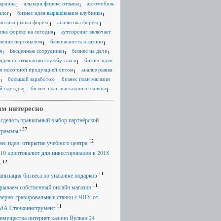
краина
альпари форекс отзывы
автомобиль
1
1
алог
бизнес идея выращивание клубники
1
1
литика рынка форекс
аналитика форекс
1
1
ика форекс на сегодня
аутсорсинг включает
1
ления персоналом
безопасность в казино
1
1
я
Бесценные сотрудники
бизнес на даче
1
1
1
 идея по открытию службу такси
бизнес идея
1
я молочной продукцией оптом
анализ рынка
1
большой заработок
бизнес план магазин
1
1
й одежды
бизнес план массажного салона
1
1
м интересно
 сделать правильный выбор партнёрской
37
граммы?
12
нес идея: открытие учебного центра
 10 криптовалют для инвестирования в 2018
12
у
11
анизация бизнеса по упаковке подарков
11
рываем собственный онлайн магазин
зерно-гравировальные станки с ЧПУ от
11
А Станкоинструмент
имущества интернет казино Вулкан 24