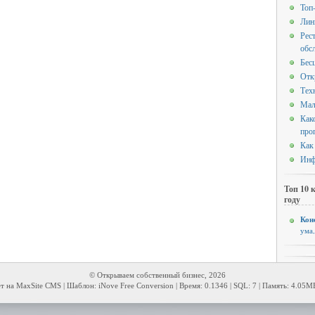
Топ
Лин
Рес
обс
Бес
Отк
Тех
Мал
Как
про
Как
Инф
Топ 10 
году
Кон
ума
© Открываем собственный бизнес, 2026
т на MaxSite CMS | Шаблон: iNove Free Conversion | Время: 0.1346 | SQL: 7 | Память: 4.05M