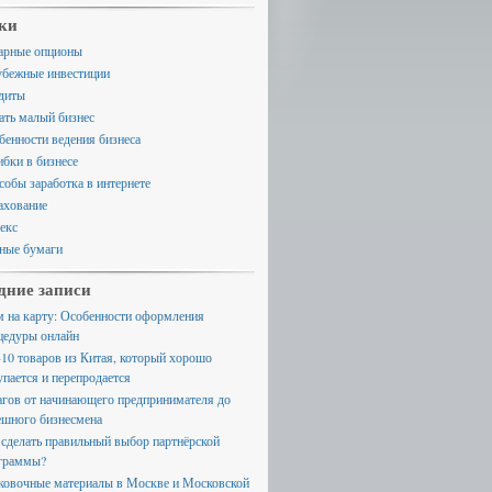
ки
арные опционы
убежные инвестиции
диты
ать малый бизнес
бенности ведения бизнеса
бки в бизнесе
собы заработка в интернете
ахование
екс
ные бумаги
дние записи
м на карту: Особенности оформления
цедуры онлайн
-10 товаров из Китая, который хорошо
упается и перепродается
агов от начинающего предпринимателя до
ешного бизнесмена
 сделать правильный выбор партнёрской
граммы?
ковочные материалы в Москве и Московской