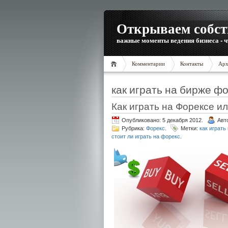
Открываем собст
важные моменты ведения бизнеса - ч
Комментарии
Контакты
Арх
как играть на бирже ф
Как играть на Форексе и
Опубликовано: 5 декабря 2012.
Авт
Рубрика:
Форекс
.
Метки:
как играть
стоит ли играть на форекс
.