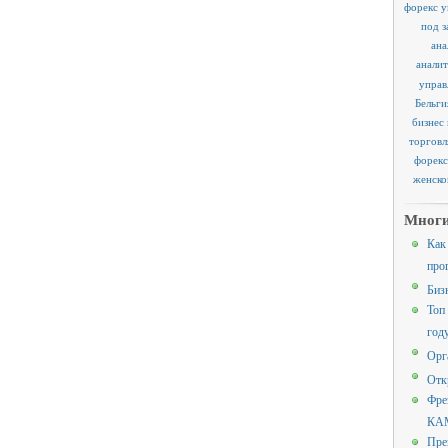
форекс у
под з
ана
аналит
управ
Бельги
бизнес
торговл
форекс
женско
Многи
Как
про
Биз
Топ
год
Орг
Отк
Фре
КАМ
Пре