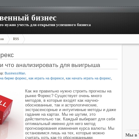
венный бизнес
то нужно учесть для открытия успешного бизнеса
ив
RSS
орекс
ли что анализировать для выигрыша
ор:
BusinessMan
.
 на бирже форекс
,
как играть на форексе
,
как начать играть на форекс
,
Как же правильно нужно строить прогнозы на
рынке Форекс? Существует очень много
методов, в которые входят как научно-
обоснованные, так и астрологические,
экстрасенсорные и интуитивные методы и даже
гадание на картах. Мы не шутим, это
действительно так. Каждый выбирает для себя
оптимальный именно для него метод
прогнозирования изменения курса валюты. Мы
остановимся лишь на тех, которые можно
Мы в
считать хоть как-то обоснованными.