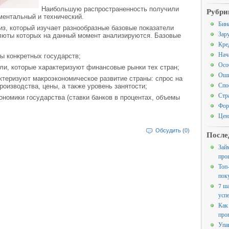
Наибольшую распространенность получили
Рубри
ментальный и технический.
Бин
з, который изучает разнообразные базовые показатели
Зар
алюты которых на данный момент анализируются. Базовые
Кре
Нач
ы конкретных государств;
Осо
ли, которые характеризуют финансовые рынки тех стран;
Оши
актеризуют макроэкономическое развитие страны: спрос на
Спо
оизводства, цены, а также уровень занятости;
Стр
ономики государства (ставки банков в процентах, объемы
Фор
Цен
Обсудить (0)
После
Зай
про
Топ
пок
7 ш
усп
Как
про
Упа