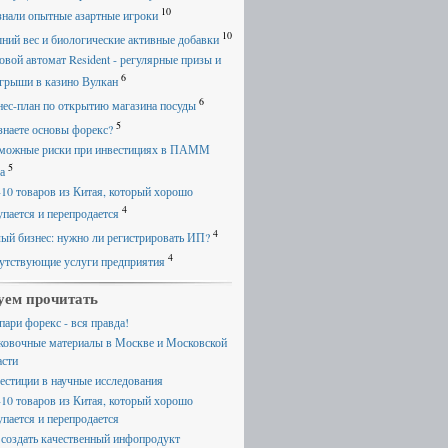
10
знали опытные азартные игроки
10
ний вес и биологические активные добавки
овой автомат Resident - регулярные призы и
6
грыши в казино Вулкан
6
нес-план по открытию магазина посуды
5
знаете основы форекс?
можные риски при инвестициях в ПАММ
5
а
-10 товаров из Китая, который хорошо
4
упается и перепродается
4
ый бизнес: нужно ли регистрировать ИП?
4
утствующие услуги предприятия
уем прочитать
пари форекс - вся правда!
ковочные материалы в Москве и Московской
асти
естиции в научные исследования
-10 товаров из Китая, который хорошо
упается и перепродается
 создать качественный инфопродукт