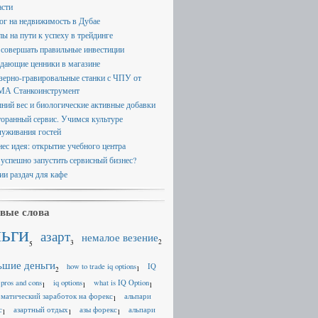
асти
ог на недвижимость в Дубае
пы на пути к успеху в трейдинге
 совершать правильные инвестиции
дающие ценники в магазине
зерно-гравировальные станки с ЧПУ от
А Станкоинструмент
ний вес и биологические активные добавки
торанный сервис. Учимся культуре
луживания гостей
нес идея: открытие учебного центра
 успешно запустить сервисный бизнес?
ии раздач для кафе
вые слова
ньги
азарт
немалое везение
2
3
5
ьшие деньги
how to trade iq options
IQ
1
2
 pros and cons
iq options
what is IQ Option
1
1
1
оматический заработок на форекс
альпари
1
с
азартный отдых
азы форекс
альпари
1
1
1