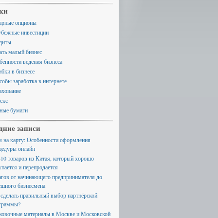
ки
арные опционы
убежные инвестиции
диты
ать малый бизнес
бенности ведения бизнеса
бки в бизнесе
собы заработка в интернете
ахование
екс
ные бумаги
дние записи
м на карту: Особенности оформления
цедуры онлайн
-10 товаров из Китая, который хорошо
упается и перепродается
агов от начинающего предпринимателя до
ешного бизнесмена
 сделать правильный выбор партнёрской
граммы?
ковочные материалы в Москве и Московской