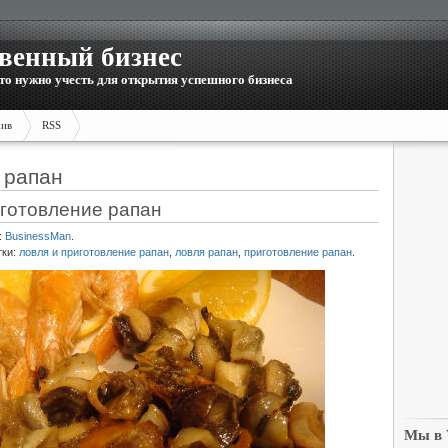
венный бизнес
то нужно учесть для открытия успешного бизнеса
ив
RSS
 рапан
иготовление рапан
:
BusinessMan
.
тки:
ловля и приготовление рапан
,
ловля рапан
,
приготовление рапан
.
Мы в