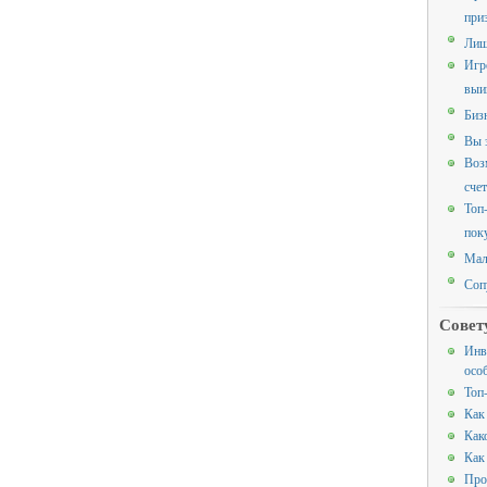
при
Лиш
Игр
выи
Биз
Вы 
Воз
счет
Топ
пок
Мал
Соп
Совет
Инв
осо
Топ
Как
Как
Как
Про