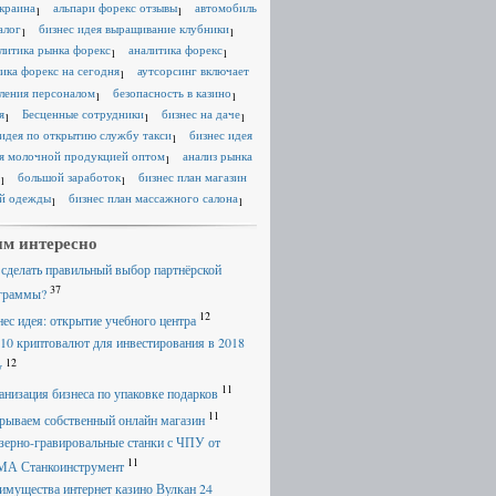
краина
альпари форекс отзывы
автомобиль
1
1
алог
бизнес идея выращивание клубники
1
1
литика рынка форекс
аналитика форекс
1
1
ика форекс на сегодня
аутсорсинг включает
1
ления персоналом
безопасность в казино
1
1
я
Бесценные сотрудники
бизнес на даче
1
1
1
 идея по открытию службу такси
бизнес идея
1
я молочной продукцией оптом
анализ рынка
1
большой заработок
бизнес план магазин
1
1
й одежды
бизнес план массажного салона
1
1
м интересно
 сделать правильный выбор партнёрской
37
граммы?
12
нес идея: открытие учебного центра
 10 криптовалют для инвестирования в 2018
12
у
11
анизация бизнеса по упаковке подарков
11
рываем собственный онлайн магазин
зерно-гравировальные станки с ЧПУ от
11
А Станкоинструмент
имущества интернет казино Вулкан 24