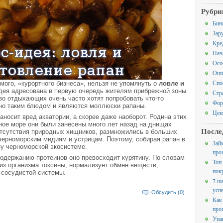
Рубри
Бин
Зар
Кре
Нач
Осо
Оши
Спо
мого, «курортного бизнеса», нельзя не упомянуть о
ловле и
идея адресована в первую очередь жителям прибрежной зоны
Стр
во отдыхающих очень часто хотят попробовать что-то
Фор
нно таким блюдом и являются моллюски рапаны.
Цен
наносит вред акватории, а скорее даже наоборот. Родина этих
ное море они были занесены много лет назад на днищах
После
 отсутствия природных хищников, размножились в больших
черноморским мидиям и устрицам. Поэтому, собирая рапан в
Зай
у черноморской экосистеме.
про
содержанию протеинов оно превосходит курятину. По словам
Топ
из организма токсины, нормализует обмен веществ,
пок
-сосудистой системы.
7 ш
усп
Обсудить (0)
Как
про
Упа