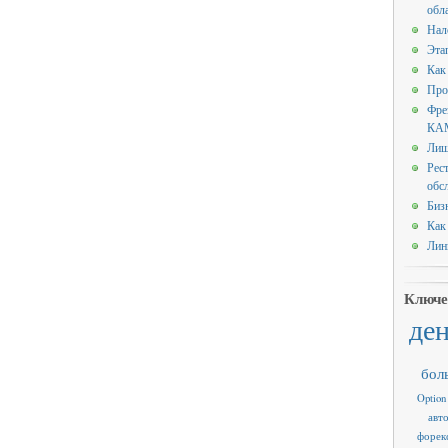
обл
Нал
Эта
Как
Про
Фре
КАМ
Лиш
Рес
обс
Биз
Как
Лин
Ключе
де
бол
Option
авт
форек