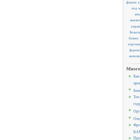
форекс у
под з
ана
аналит
управ
Бельги
бизнес
торговл
форекс
женско
Многи
Как
про
Биз
Топ
год
Орг
Отк
Фре
КАМ
Пре