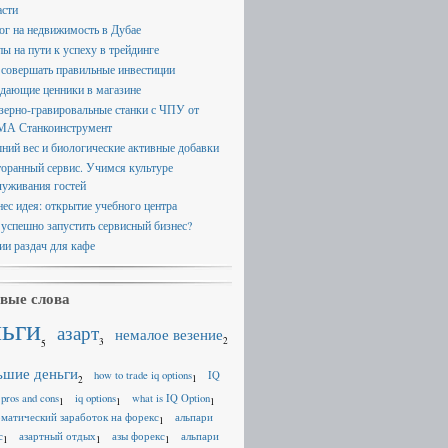
асти
ог на недвижимость в Дубае
пы на пути к успеху в трейдинге
 совершать правильные инвестиции
дающие ценники в магазине
зерно-гравировальные станки с ЧПУ от
А Станкоинструмент
ний вес и биологические активные добавки
торанный сервис. Учимся культуре
луживания гостей
нес идея: открытие учебного центра
 успешно запустить сервисный бизнес?
ии раздач для кафе
вые слова
ньги
азарт
немалое везение
2
3
5
ьшие деньги
how to trade iq options
IQ
1
2
 pros and cons
iq options
what is IQ Option
1
1
1
оматический заработок на форекс
альпари
1
с
азартный отдых
азы форекс
альпари
1
1
1