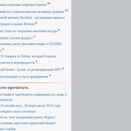
10
знали опытные азартные игроки
10
ний вес и биологические активные добавки
овой автомат Resident - регулярные призы и
6
грыши в казино Вулкан
6
нес-план по открытию магазина посуды
5
знаете основы форекс?
можные риски при инвестициях в ПАММ
5
а
-10 товаров из Китая, который хорошо
4
упается и перепродается
4
ый бизнес: нужно ли регистрировать ИП?
4
утствующие услуги предприятия
уем прочитать
естиции в зарубежную недвижимость: виды и
бенности
-10 онлайн-касс. Лучшие кассы 2018 года
 открыть свою столовую
ой он, этот загадочный рынок Форекс?
 успешно запустить сервисный бизнес?
кат зорбов