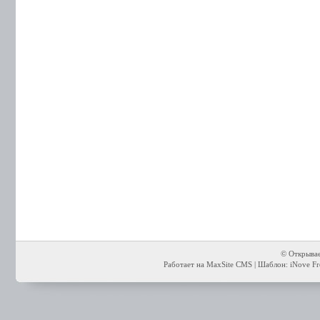
© Открывае
Работает на MaxSite CMS | Шаблон: iNove Fre