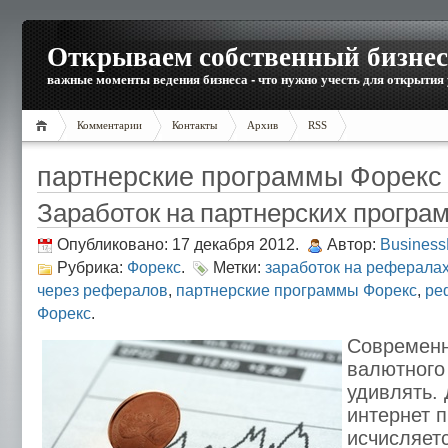
Открываем собственный бизнес
важные моменты ведения бизнеса - что нужно учесть для открытия
Комментарии
Контакты
Архив
RSS
партнерские программы Форекс
Заработок на партнерских програм
Опубликовано: 17 декабря 2012.
Автор:
Busines
Рубрика:
Форекс
.
Метки:
заработок на реферала
через рефералов
,
партнерские программы Форекс
,
ре
Форекс
.
Современн
валютного
удивлять.
интернет 
исчисляет