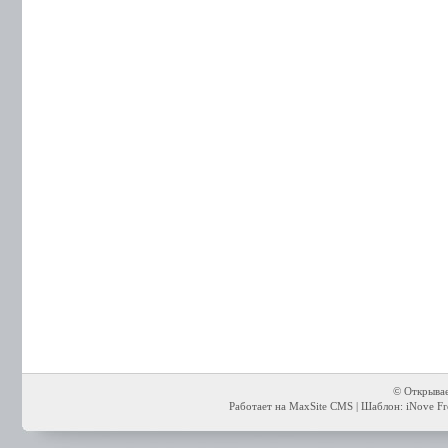
© Открывае
Работает на MaxSite CMS | Шаблон: iNove Fre