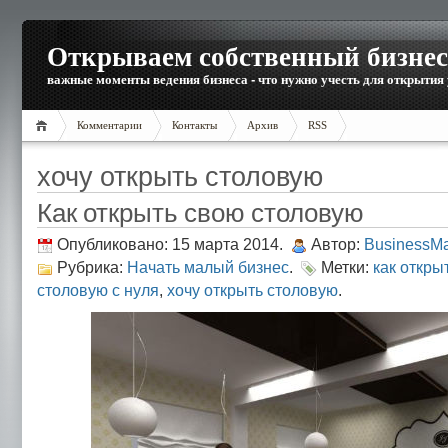
Открываем собственный бизнес
важные моменты ведения бизнеса - что нужно учесть для открытия
Комментарии
Контакты
Архив
RSS
хочу открыть столовую
Как открыть свою столовую
Опубликовано: 15 марта 2014.
Автор:
BusinessM
Рубрика:
Начать малый бизнес
.
Метки:
как откры
столовую с нуля
,
хочу открыть столовую
.