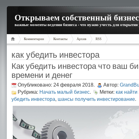
Открываем собственный бизнес
важные моменты ведения бизнеса - что нужно учесть для открытия
Комментарии
Контакты
Архив
RSS
как убедить инвестора
Как убедить инвестора что ваш би
времени и денег
Опубликовано: 24 февраля 2018.
Автор:
GrandBu
Рубрика:
Начать малый бизнес
.
Метки:
как найти
убедить инвестора
,
шансы получить инвестирование
.