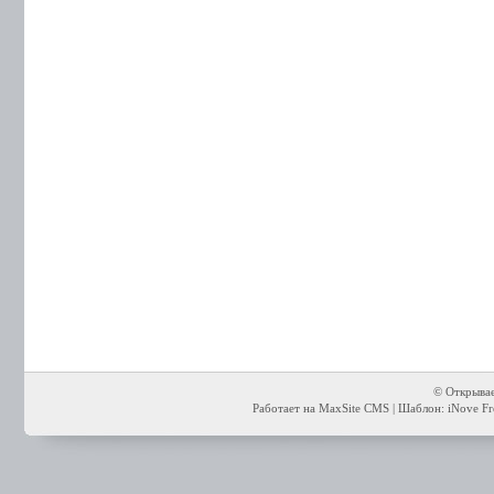
© Открывае
Работает на MaxSite CMS | Шаблон: iNove Fre