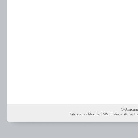
© Открывае
Работает на MaxSite CMS | Шаблон: iNove Free