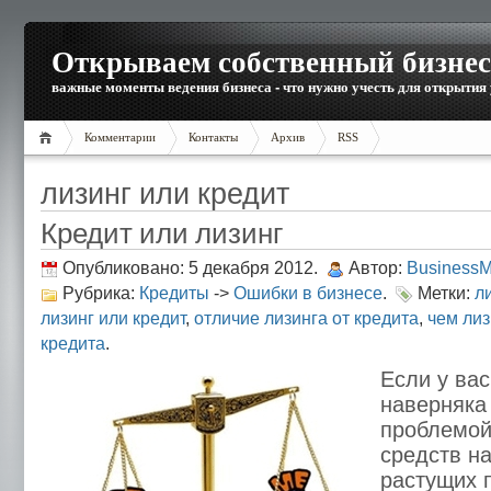
Открываем собственный бизнес
важные моменты ведения бизнеса - что нужно учесть для открытия
Комментарии
Контакты
Архив
RSS
лизинг или кредит
Кредит или лизинг
Опубликовано: 5 декабря 2012.
Автор:
Business
Рубрика:
Кредиты
->
Ошибки в бизнесе
.
Метки:
л
лизинг или кредит
,
отличие лизинга от кредита
,
чем лиз
кредита
.
Если у вас
наверняка
проблемой
средств н
растущих 